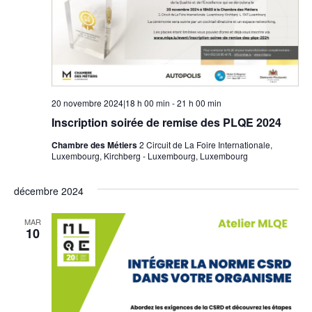
i
n
c
e
o
z
h
n
u
e
n
d
e
e
e
d
20 novembre 2024|18 h 00 min
-
21 h 00 min
a
t
v
Inscription soirée de remise des PLQE 2024
t
u
e
n
Chambre des Métiers
2 Circuit de La Foire Internationale,
.
Luxembourg, Kirchberg - Luxembourg, Luxembourg
e
a
s
v
décembre 2024
É
i
v
MAR
10
g
è
n
a
e
t
m