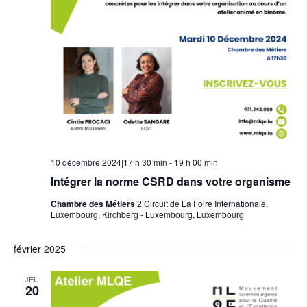
i
e
o
n
n
t
d
e
v
u
10 décembre 2024|17 h 30 min
-
19 h 00 min
e
Intégrer la norme CSRD dans votre organisme
s
Chambre des Métiers
2 Circuit de La Foire Internationale,
Luxembourg, Kirchberg - Luxembourg, Luxembourg
É
février 2025
v
è
JEU
20
n