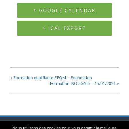
+ GOOGLE CALENDAR
+ ICAL EXPORT
«
Formation qualifiante EFQM – Foundation
Formation ISO 20400 – 15/01/2021
»
Mentions légales
Politique de confidentialité
Nous utilisons des cookies pour vous garantir la meilleure