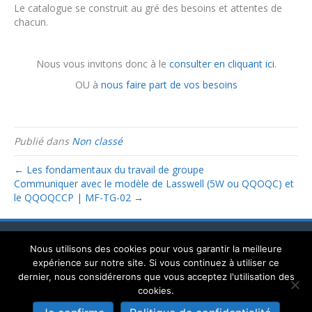
Le catalogue se construit au gré des besoins et attentes de
chacun.
Nous vous invitons donc à le
consulter en cliquant ici
.
OU à
nous faire part de vos besoins
Publié dans
Non classé
← Les fondamentaux du travail de groupe
Communiquer avec le modèle de Lasswell (5W ou QQOQC) et
le QQOQCCP | MF-TG-02 →
Mentions légales
Politique de confidentialité
Nous utilisons des cookies pour vous garantir la meilleure
expérience sur notre site. Si vous continuez à utiliser ce
MLQE Asbl | 14 rue Erasme - L-1468 Luxembourg
dernier, nous considérerons que vous acceptez l'utilisation des
MLQE © 2021
cookies.