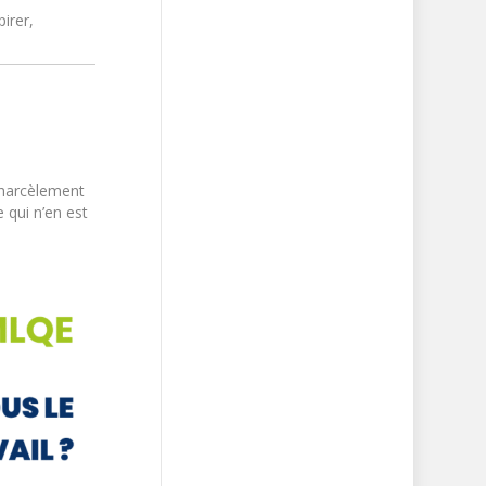
irer,
e harcèlement
 qui n’en est