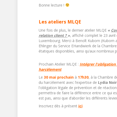
Bonne lecture !
Les ateliers MLQE
Une fois de plus, le dernier atelier MLQE
«
Com
relation client ?
»
, affiché complet le 23 avri
Luxembourg. Merci à Benoît Kuborn (Kuborn an
Ehlinger du Service EHandwierk de la Chambre 
étatiques disponibles, ainsi qu’aux nombreux pa
Prochain Atelier MLQE :
Intégrer l'obligation
harcèlement
Le
30 mai prochain
à
17h30
, à la Chambre d
du harcèlement avec l’expertise de
Lydia Noi
l'obligation légale de prévention et de réacti
permettra de faire la différence entre ce qui e
est pas, ainsi que d’aborder les différents levie
Inscrivez dès à présent
ici