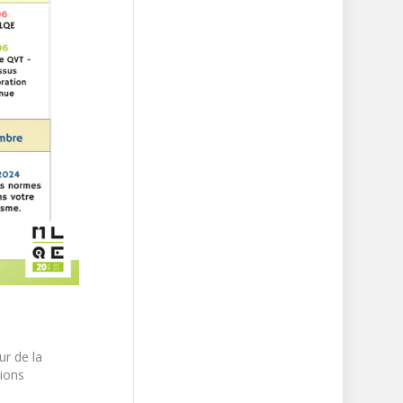
ur de la
ions