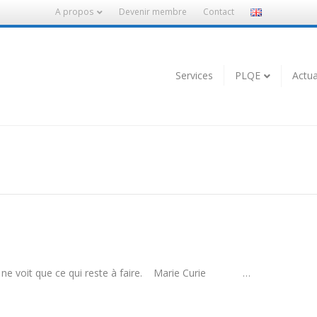
A propos
Devenir membre
Contact
Services
PLQE
Actua
 ; on ne voit que ce qui reste à faire. Marie Curie …