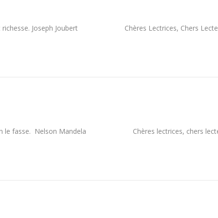
ui est richesse. Joseph Joubert Chères Lectrices, Chers Lecteu
 qu’on le fasse. Nelson Mandela Chères lectrices, chers lect