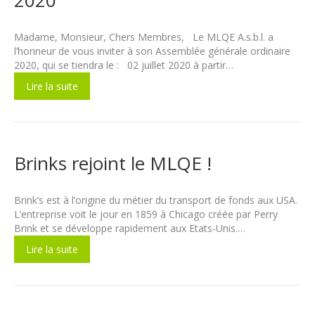
Madame, Monsieur, Chers Membres, Le MLQE A.s.b.l. a
l’honneur de vous inviter à son Assemblée générale ordinaire
2020, qui se tiendra le : 02 juillet 2020 à partir…
Lire la suite
Brinks rejoint le MLQE !
Brink’s est à l’origine du métier du transport de fonds aux USA.
L’entreprise voit le jour en 1859 à Chicago créée par Perry
Brink et se développe rapidement aux Etats-Unis.…
Lire la suite