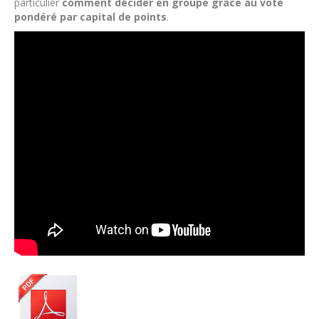
particulier
comment décider en groupe grâce au vote
pondéré par capital de points
.