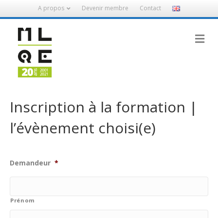
A propos
Devenir membre
Contact
M
e
n
u
Inscription à la formation |
l’évènement choisi(e)
Demandeur
*
Prénom