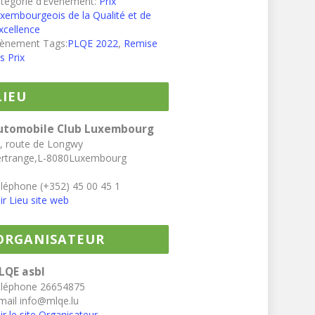
tégorie d’Évènement:
Prix
xembourgeois de la Qualité et de
Excellence
ènement Tags:
PLQE 2022
,
Remise
s Prix
LIEU
utomobile Club Luxembourg
, route de Longwy
rtrange
,
L-8080
Luxembourg
léphone
(+352) 45 00 45 1
ir Lieu site web
ORGANISATEUR
LQE asbl
éléphone
26654875
mail
info@mlqe.lu
ir le site Organisateur