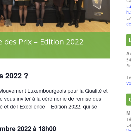
Ca
Lu
l'
Év
de
 des Prix – Edition 2022
A
54
Be
ts 2022 ?
Té
Vo
e Mouvement Luxembourgeois pour la Qualité et
de vous inviter à la cérémonie de remise des
é et de l’Excellence
– Edition 2022, qui se
M
T
E-
mbre 2022 à 18h00
Vo