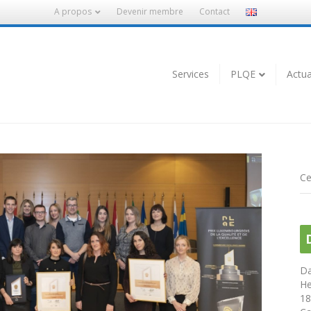
A propos
Devenir membre
Contact
Services
PLQE
Actua
Ce
Da
He
18