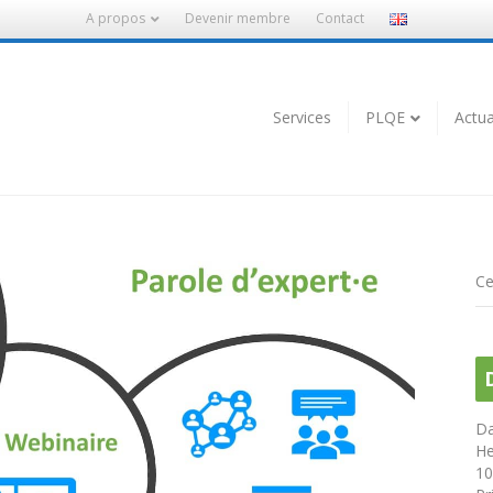
A propos
Devenir membre
Contact
Services
PLQE
Actua
Ce
Da
He
10